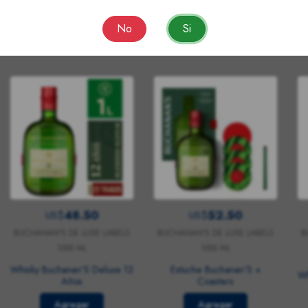
No
Si
 vieron:
48.50
52.50
US$
US$
BUCHANAN'S DE LUXE LABELS
BUCHANAN'S DE LUXE LABELS
B
1000 ML
1000 ML
Whisky Buchanan'S Deluxe 12
Estuche Buchanan'S +
Wh
Años
Coasters
Agregar
Agregar