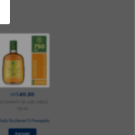
40.50
US$
UCHANAN'S DE LUXE LABELS
750 ML
isky Buchanan'S Pineapple
Agregar