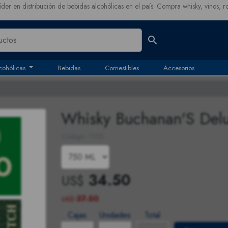
íder en distribución de bebidas alcohólicas en el país. Compra whisky, vinos, r
cohólicas
Bebidas
Comestibles
Accesorios
Whisky Buchanan'S Delu
Código: 1105
34.50
US$
37.50
US$
Cajas
Unidades
Total