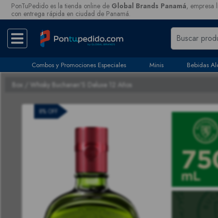
PonTuPedido es la tienda online de
Global Brands Panamá
, empresa l
con entrega rápida en ciudad de Panamá.
Combos y Promociones Especiales
Minis
Bebidas Al
Box
/ Whisky Buchanan'S Deluxe 12 Años
8% OFF