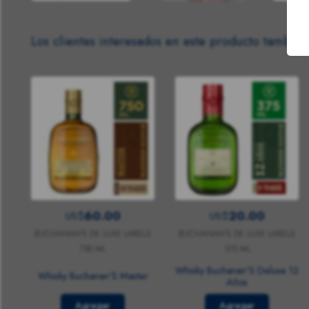
Los clientes interesados en este producto también
60.00
20.00
US$
US$
BUCHANAN'S DE LUXE LABELS
BUCHANAN'S DE LUXE LABELS
750 ML
375 ML
Whisky Buchanan'S Deluxe 12
Whisky Buchanan'S Master
Años
Agregar
Agregar