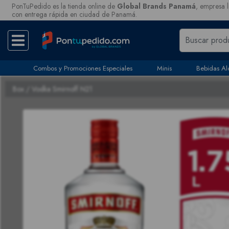
PonTuPedido es la tienda online de
Global Brands Panamá
, empresa l
con entrega rápida en ciudad de Panamá.
Combos y Promociones Especiales
Minis
Bebidas Al
Box
/ Vodka Smirnoff N21