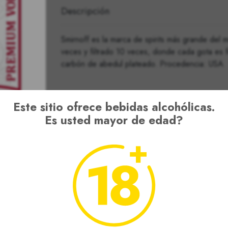
Descripción
Smirnoff es la marca de spirits más grande del 
veces y filtrado 10 veces, donde cada gota es fi
carbón de abedul plateado. Procedencia: USA
Este sitio ofrece bebidas alcohólicas.
Es usted mayor de edad?