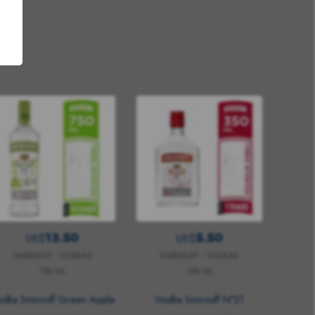
13.50
5.50
US$
US$
SMIRNOFF - VODKAS
SMIRNOFF - VODKAS
750 ML
350 ML
dka Smirnoff Green Apple
Vodka Smirnoff N°21