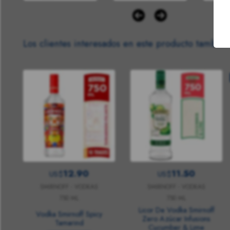
Los clientes interesados en este producto también
12.90
11.50
US$
US$
SMIRNOFF - VODKAS
SMIRNOFF - VODKAS
750 ML
750 ML
Licor De Vodka Smirnoff
Vodka Smirnoff Spicy
Zero Azúcar Infusions
Tamarind
Cucumber & Lime