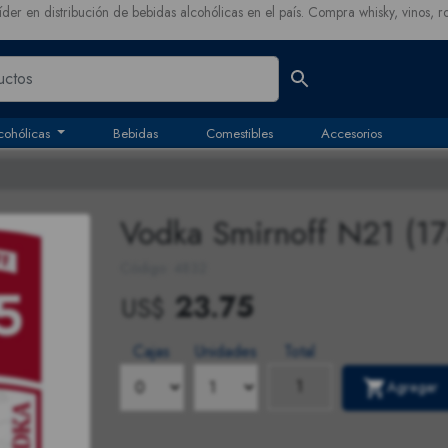
íder en distribución de bebidas alcohólicas en el país. Compra whisky, vinos, r
cohólicas
Bebidas
Comestibles
Accesorios
Vodka Smirnoff N21 (17
Código: 4832
23.75
US$
Cajas
Unidades
Total
Agregar