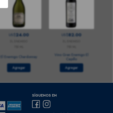
24.00
82.00
US$
US$
EL ENEMIGO
EL ENEMIGO
750 ML
750 ML
Vino Gran Enemigo El
El Enemigo Chardonnay
Cepillo
Agregar
Agregar
SÍGUENOS EN