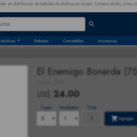
íder en distribución de bebidas alcohólicas en el país. Compra whisky, vinos, r
cohólicas
Bebidas
Comestibles
Accesorios
El Enemigo Bonarda (75
Código: 5748
24.00
US$
Cajas
Unidades
Total
Agregar