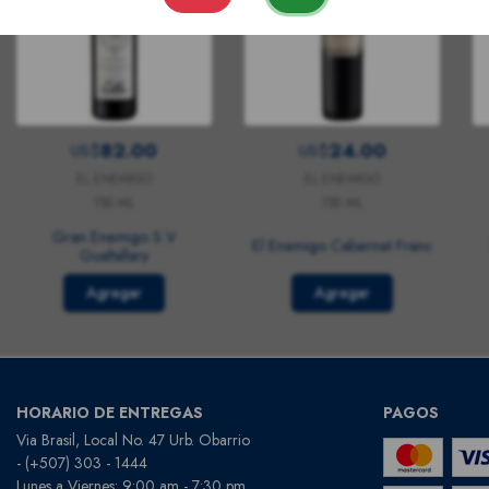
82.00
24.00
US$
US$
EL ENEMIGO
EL ENEMIGO
750 ML
750 ML
Gran Enemigo S.V
El Enemigo Cabernet Franc
Gualtallary
Agregar
Agregar
HORARIO DE ENTREGAS
PAGOS
Via Brasil, Local No. 47 Urb. Obarrio
- (+507) 303 - 1444
Lunes a Viernes: 9:00 am - 7:30 pm