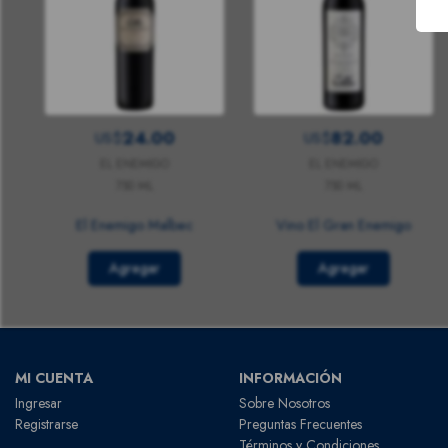
24.00
82.00
US$
US$
EL ENEMIGO
EL ENEMIGO
750 ML
750 ML
El Enemigo Malbec
Vino El Gran Enemigo
Agregar
Agregar
MI CUENTA
INFORMACIÓN
Ingresar
Sobre Nosotros
Registrarse
Preguntas Frecuentes
Términos y Condiciones