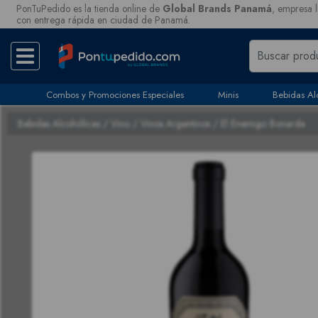
PonTuPedido es la tienda online de
Global Brands Panamá
, empresa l
con entrega rápida en ciudad de Panamá.
Combos y Promociones Especiales
Minis
Bebidas Al
Bebidas Alcohólicas
/
Vino
/
Vinos Argentinos
/ El Enemigo Bonarda